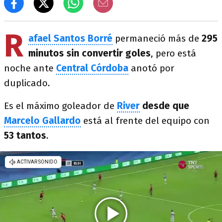
R
afael Santos Borré
permaneció más de
295
minutos sin convertir goles
, pero está
noche ante
Central Córdoba
anotó por
duplicado.
Es el máximo goleador de
River
desde que
Marcelo Gallardo
está al frente del equipo con
53 tantos
.