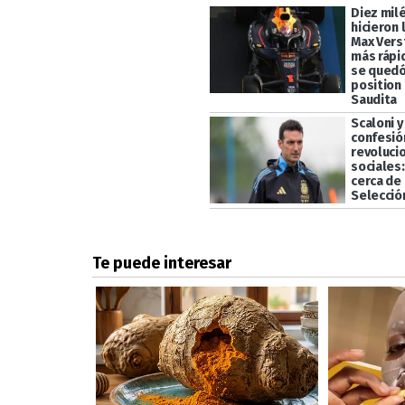
Diez mil
hicieron 
Max Vers
más rápi
se quedó
position 
Saudita
Scaloni y
confesió
revoluci
sociales
cerca de 
Selecció