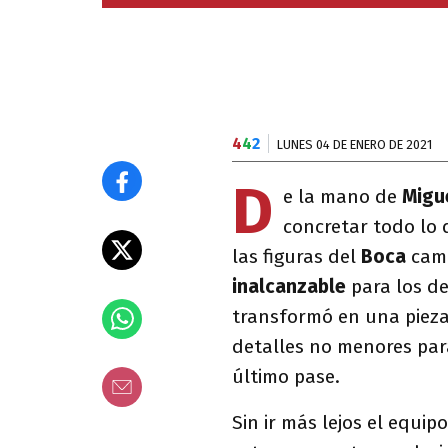
4
4
2
LUNES 04 DE ENERO DE 2021
D
e la mano de
Migu
concretar todo lo 
las figuras del
Boca
camp
inalcanzable
para los de
transformó en una pieza
detalles no menores para 
último pase.
Sin ir más lejos el equi