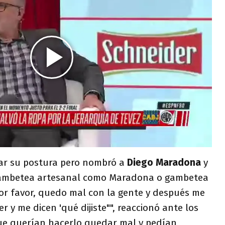
ar su postura pero nombró a
Diego Maradona
y
 gambetea artesanal como Maradona o gambetea
por favor, quedo mal con la gente y después me
 y me dicen 'qué dijiste"", reaccionó ante los
ue querían hacerlo quedar mal y pedían