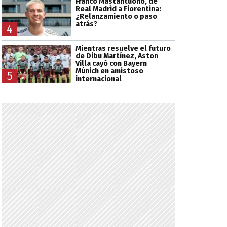
Franco Mastantuono, de
Real Madrid a Fiorentina:
¿Relanzamiento o paso
atrás?
4
Mientras resuelve el futuro
de Dibu Martínez, Aston
Villa cayó con Bayern
Múnich en amistoso
5
internacional