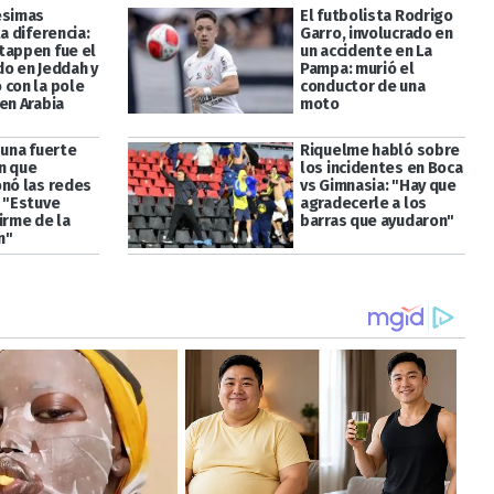
ésimas
El futbolista Rodrigo
la diferencia:
Garro, involucrado en
tappen fue el
un accidente en La
do en Jeddah y
Pampa: murió el
 con la pole
conductor de una
en Arabia
moto
 una fuerte
Riquelme habló sobre
n que
los incidentes en Boca
onó las redes
vs Gimnasia: "Hay que
: "Estuve
agradecerle a los
irme de la
barras que ayudaron"
n"