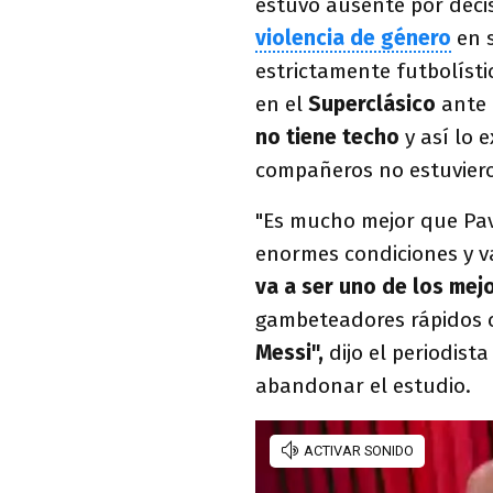
estuvo ausente por deci
violencia de género
en s
estrictamente futbolístic
en el
Superclásico
ante 
no tiene techo
y así lo 
compañeros no estuvier
"Es mucho mejor que Pav
enormes condiciones y va
va a ser uno de los me
gambeteadores rápidos c
Messi",
dijo el periodis
abandonar el estudio.