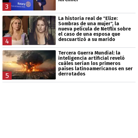
3
La historia real de "Elize:
Sombras de una mujer", la
nueva película de Netflix sobre
el caso de una esposa que
descuartizó a su marido
4
Tercera Guerra Mundial: la
inteligencia artificial reveló
cuáles serían los primeros
países latinoamericanos en ser
derrotados
5