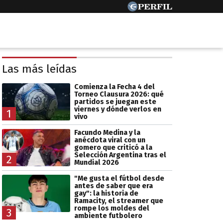
Las más leídas
Comienza la Fecha 4 del
Torneo Clausura 2026: qué
partidos se juegan este
viernes y dónde verlos en
1
vivo
Facundo Medina y la
anécdota viral con un
gomero que criticó a la
Selección Argentina tras el
2
Mundial 2026
"Me gusta el fútbol desde
antes de saber que era
gay": la historia de
Ramacity, el streamer que
rompe los moldes del
3
ambiente futbolero