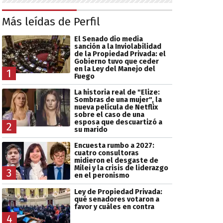
Más leídas de Perfil
El Senado dio media
sanción a la Inviolabilidad
de la Propiedad Privada: el
Gobierno tuvo que ceder
en la Ley del Manejo del
1
Fuego
La historia real de "Elize:
Sombras de una mujer", la
nueva película de Netflix
sobre el caso de una
esposa que descuartizó a
2
su marido
Encuesta rumbo a 2027:
cuatro consultoras
midieron el desgaste de
Milei y la crisis de liderazgo
3
en el peronismo
Ley de Propiedad Privada:
qué senadores votaron a
favor y cuáles en contra
4