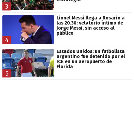
3
Lionel Messi llega a Rosario a
las 20.30: velatorio íntimo de
Jorge Messi, sin acceso al
público
4
Estados Unidos: un futbolista
argentino fue detenido por el
ICE en un aeropuerto de
Florida
5