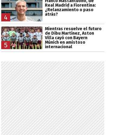
Franco Mastantuono, de
Real Madrid a Fiorentina:
¿Relanzamiento o paso
atrás?
4
Mientras resuelve el futuro
de Dibu Martínez, Aston
Villa cayó con Bayern
Múnich en amistoso
5
internacional