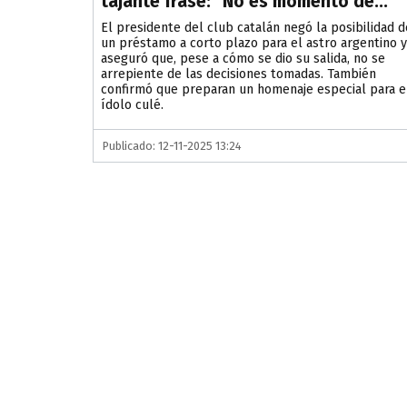
tajante frase: "No es momento de..."
El presidente del club catalán negó la posibilidad d
un préstamo a corto plazo para el astro argentino y
aseguró que, pese a cómo se dio su salida, no se
arrepiente de las decisiones tomadas. También
confirmó que preparan un homenaje especial para e
ídolo culé.
Publicado: 12-11-2025 13:24