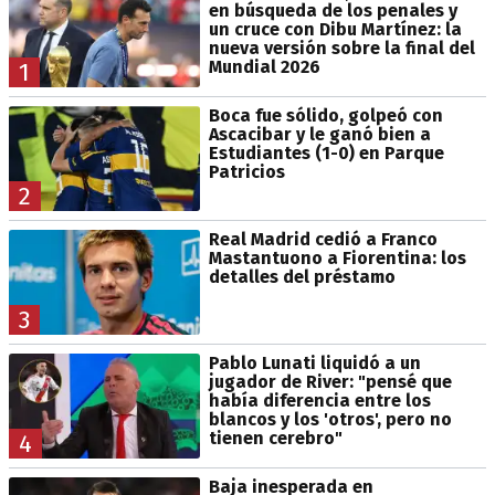
en búsqueda de los penales y
un cruce con Dibu Martínez: la
nueva versión sobre la final del
Mundial 2026
1
Boca fue sólido, golpeó con
Ascacibar y le ganó bien a
Estudiantes (1-0) en Parque
Patricios
2
Real Madrid cedió a Franco
Mastantuono a Fiorentina: los
detalles del préstamo
3
Pablo Lunati liquidó a un
jugador de River: "pensé que
había diferencia entre los
blancos y los 'otros', pero no
tienen cerebro"
4
Baja inesperada en