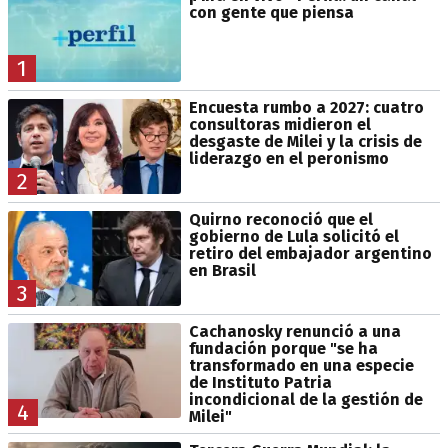
con gente que piensa
1
Encuesta rumbo a 2027: cuatro
consultoras midieron el
desgaste de Milei y la crisis de
liderazgo en el peronismo
2
Quirno reconoció que el
gobierno de Lula solicitó el
retiro del embajador argentino
en Brasil
3
Cachanosky renunció a una
fundación porque "se ha
transformado en una especie
de Instituto Patria
incondicional de la gestión de
4
Milei"