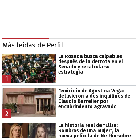
Más leídas de Perfil
La Rosada busca culpables
después de la derrota en el
Senado y recalcula su
estrategia
1
Femicidio de Agostina Vega:
detuvieron a dos inquilinos de
Claudio Barrelier por
encubrimiento agravado
2
La historia real de "Elize:
Sombras de una mujer", la
nueva película de Netflix sobre