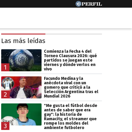
Las más leídas
Comienza la Fecha 4 del
Torneo Clausura 2026: qué
partidos se juegan este
viernes y dónde verlos en
1
vivo
Facundo Medina y la
anécdota viral con un
gomero que criticó a la
Selección Argentina tras el
2
Mundial 2026
"Me gusta el fútbol desde
antes de saber que era
gay": la historia de
Ramacity, el streamer que
rompe los moldes del
3
ambiente futbolero