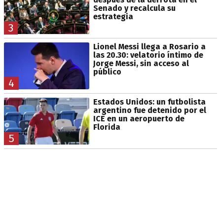
Senado y recalcula su
estrategia
3
Lionel Messi llega a Rosario a
las 20.30: velatorio íntimo de
Jorge Messi, sin acceso al
público
4
Estados Unidos: un futbolista
argentino fue detenido por el
ICE en un aeropuerto de
Florida
5