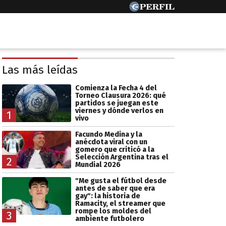
Las más leídas
Comienza la Fecha 4 del
Torneo Clausura 2026: qué
partidos se juegan este
viernes y dónde verlos en
1
vivo
Facundo Medina y la
anécdota viral con un
gomero que criticó a la
Selección Argentina tras el
2
Mundial 2026
"Me gusta el fútbol desde
antes de saber que era
gay": la historia de
Ramacity, el streamer que
rompe los moldes del
3
ambiente futbolero