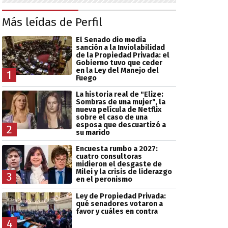
Más leídas de Perfil
El Senado dio media
sanción a la Inviolabilidad
de la Propiedad Privada: el
Gobierno tuvo que ceder
en la Ley del Manejo del
1
Fuego
La historia real de "Elize:
Sombras de una mujer", la
nueva película de Netflix
sobre el caso de una
esposa que descuartizó a
2
su marido
Encuesta rumbo a 2027:
cuatro consultoras
midieron el desgaste de
Milei y la crisis de liderazgo
3
en el peronismo
Ley de Propiedad Privada:
qué senadores votaron a
favor y cuáles en contra
4