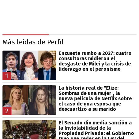
Más leídas de Perfil
Encuesta rumbo a 2027: cuatro
consultoras midieron el
desgaste de Milei y la crisis de
liderazgo en el peronismo
1
La historia real de "Elize:
Sombras de una mujer", la
nueva película de Netflix sobre
el caso de una esposa que
descuartizó a su marido
2
El Senado dio media sanción a
la Inviolabilidad de la
Propiedad Privada: el Gobierno
tuvo que ceder en la Ley del