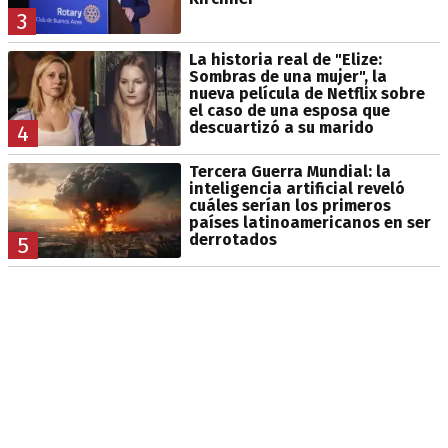
3
La historia real de "Elize:
Sombras de una mujer", la
nueva película de Netflix sobre
el caso de una esposa que
descuartizó a su marido
4
Tercera Guerra Mundial: la
inteligencia artificial reveló
cuáles serían los primeros
países latinoamericanos en ser
derrotados
5