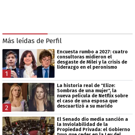
Más leídas de Perfil
Encuesta rumbo a 2027: cuatro
consultoras midieron el
desgaste de Milei y la crisis de
liderazgo en el peronismo
1
La historia real de "Elize:
Sombras de una mujer", la
nueva película de Netflix sobre
el caso de una esposa que
descuartizó a su marido
2
El Senado dio media sanción a
la Inviolabilidad de la
Propiedad Privada: el Gobierno
tuvo que ceder en la Ley del