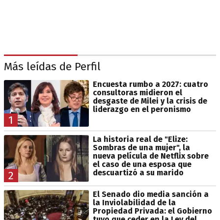
Más leídas de Perfil
Encuesta rumbo a 2027: cuatro
consultoras midieron el
desgaste de Milei y la crisis de
liderazgo en el peronismo
1
La historia real de "Elize:
Sombras de una mujer", la
nueva película de Netflix sobre
el caso de una esposa que
descuartizó a su marido
2
El Senado dio media sanción a
la Inviolabilidad de la
Propiedad Privada: el Gobierno
tuvo que ceder en la Ley del