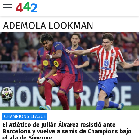
ADEMOLA LOOKMAN
CHAMPIONS LEAGUE
El Atlético de Julián Álvarez resistió ante
Barcelona y vuelve a semis de Champions bajo
el ala de Simeone