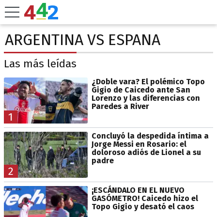
ARGENTINA VS ESPANA
Las más leídas
¿Doble vara? El polémico Topo
Gigio de Caicedo ante San
Lorenzo y las diferencias con
Paredes a River
1
Concluyó la despedida íntima a
Jorge Messi en Rosario: el
doloroso adiós de Lionel a su
padre
2
¡ESCÁNDALO EN EL NUEVO
GASÓMETRO! Caicedo hizo el
Topo Gigio y desató el caos