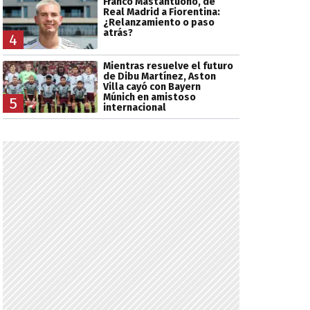
Franco Mastantuono, de
Real Madrid a Fiorentina:
¿Relanzamiento o paso
atrás?
4
Mientras resuelve el futuro
de Dibu Martínez, Aston
Villa cayó con Bayern
Múnich en amistoso
5
internacional