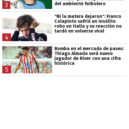
del ambiente futbolero
3
"Ni la matera dejaron": Franco
Colapinto sufrió un insólito
robo en Italia y su reacción no
tardó en volverse viral
4
Bomba en el mercado de pases:
Thiago Almada será nuevo
jugador de River con una cifra
histórica
5