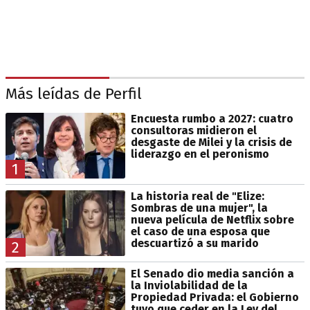
Más leídas de Perfil
Encuesta rumbo a 2027: cuatro
consultoras midieron el
desgaste de Milei y la crisis de
liderazgo en el peronismo
1
La historia real de "Elize:
Sombras de una mujer", la
nueva película de Netflix sobre
el caso de una esposa que
descuartizó a su marido
2
El Senado dio media sanción a
la Inviolabilidad de la
Propiedad Privada: el Gobierno
tuvo que ceder en la Ley del