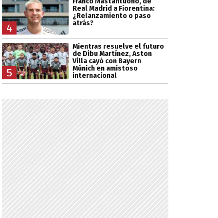
Franco Mastantuono, de
Real Madrid a Fiorentina:
¿Relanzamiento o paso
atrás?
4
Mientras resuelve el futuro
de Dibu Martínez, Aston
Villa cayó con Bayern
Múnich en amistoso
5
internacional