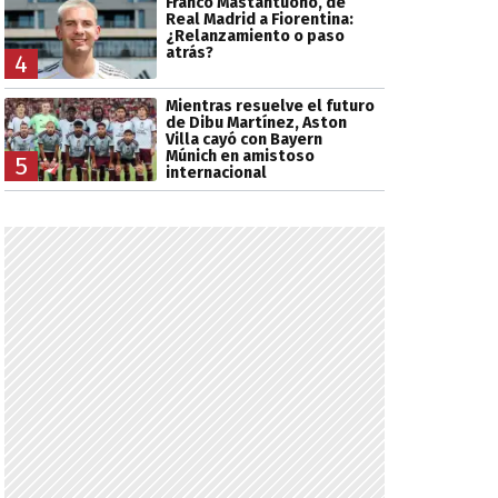
Franco Mastantuono, de
Real Madrid a Fiorentina:
¿Relanzamiento o paso
atrás?
4
Mientras resuelve el futuro
de Dibu Martínez, Aston
Villa cayó con Bayern
Múnich en amistoso
5
internacional