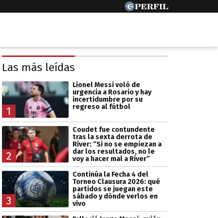
Las más leídas
Lionel Messi voló de
urgencia a Rosario y hay
incertidumbre por su
regreso al fútbol
1
Coudet fue contundente
tras la sexta derrota de
River: “Si no se empiezan a
dar los resultados, no le
2
voy a hacer mal a River”
Continúa la Fecha 4 del
Torneo Clausura 2026: qué
partidos se juegan este
sábado y dónde verlos en
3
vivo