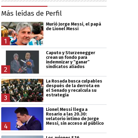
Más leídas de Perfil
Murió Jorge Messi, el papá
de Lionel Messi
1
Caputo y Sturzenegger
crean un fondo para
indemnizar y “ganar”
sindicatos aliados
2
La Rosada busca culpables
después de la derrota en
el Senado y recalcula su
estrategia
3
Lionel Messi llega a
Rosario a las 20.30:
velatorio íntimo de Jorge
Messi, sin acceso al público
4
Los aviones F 16