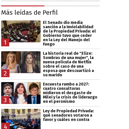
Más leídas de Perfil
El Senado dio media
sanción a la Inviolabilidad
de la Propiedad Privada: el
Gobierno tuvo que ceder
en la Ley del Manejo del
1
Fuego
La historia real de "Elize:
Sombras de una mujer", la
nueva película de Netflix
sobre el caso de una
esposa que descuartizó a
2
su marido
Encuesta rumbo a 2027:
cuatro consultoras
midieron el desgaste de
Milei y la crisis de liderazgo
3
en el peronismo
Ley de Propiedad Privada:
qué senadores votaron a
favor y cuáles en contra
4