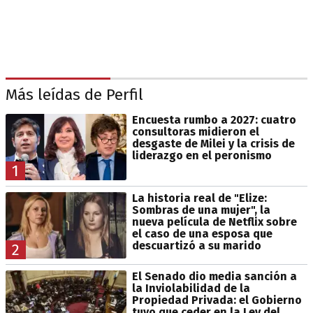
Más leídas de Perfil
Encuesta rumbo a 2027: cuatro
consultoras midieron el
desgaste de Milei y la crisis de
liderazgo en el peronismo
1
La historia real de "Elize:
Sombras de una mujer", la
nueva película de Netflix sobre
el caso de una esposa que
descuartizó a su marido
2
El Senado dio media sanción a
la Inviolabilidad de la
Propiedad Privada: el Gobierno
tuvo que ceder en la Ley del