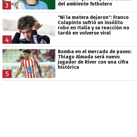
del ambiente futbolero
3
"Ni la matera dejaron": Franco
Colapinto sufrió un insólito
robo en Italia y su reacción no
tardó en volverse viral
4
Bomba en el mercado de pases:
Thiago Almada será nuevo
jugador de River con una cifra
histórica
5