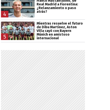
Franco Mastantuono, de
Real Madrid a Fiorentina:
¿Relanzamiento o paso
atrás?
4
Mientras resuelve el futuro
de Dibu Martínez, Aston
Villa cayó con Bayern
Múnich en amistoso
5
internacional