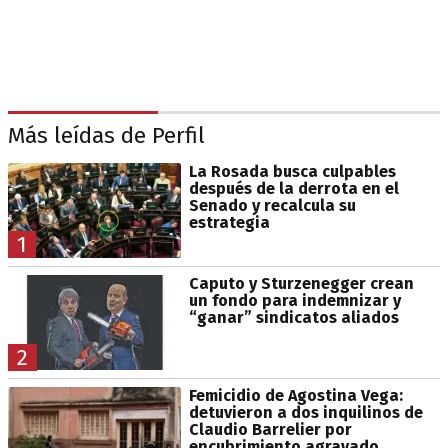
Más leídas de Perfil
La Rosada busca culpables
después de la derrota en el
Senado y recalcula su
estrategia
1
Caputo y Sturzenegger crean
un fondo para indemnizar y
“ganar” sindicatos aliados
2
Femicidio de Agostina Vega:
detuvieron a dos inquilinos de
Claudio Barrelier por
encubrimiento agravado