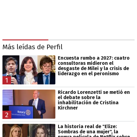
Más leídas de Perfil
Encuesta rumbo a 2027: cuatro
consultoras midieron el
desgaste de Milei y la crisis de
liderazgo en el peronismo
1
Ricardo Lorenzetti se metió en
el debate sobre la
inhabilitación de Cristina
Kirchner
2
La historia real de "Elize:
Sombras de una mujer", la
nueva película de Netflix sobre