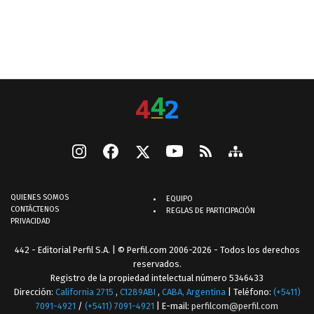
QUIENES SOMOS
EQUIPO
CONTÁCTENOS
REGLAS DE PARTICIPACIÓN
PRIVACIDAD
442 - Editorial Perfil S.A.
| © Perfil.com 2006-2026 - Todos los derechos
reservados.
Registro de la propiedad intelectual número 5346433
Dirección:
California 2715
,
C1289ABI
,
CABA, Argentina
| Teléfono:
(+5411)
7091-4921
/
(+5411) 7091-4921
| E-mail:
perfilcom@perfil.com