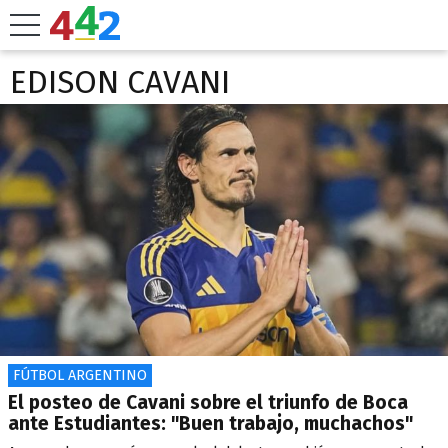
EDISON CAVANI
FÚTBOL ARGENTINO
El posteo de Cavani sobre el triunfo de Boca
ante Estudiantes: "Buen trabajo, muchachos"