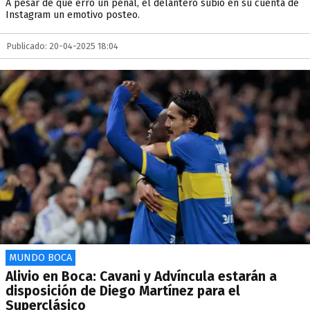
A pesar de que erró un penal, el delantero subió en su cuenta de
Instagram un emotivo posteo.
Publicado: 20-04-2025 18:04
MUNDO BOCA
Alivio en Boca: Cavani y Advíncula estarán a
disposición de Diego Martínez para el
Superclásico