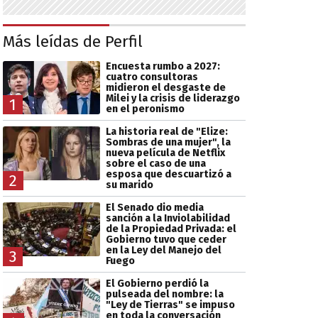
Más leídas de Perfil
Encuesta rumbo a 2027:
cuatro consultoras
midieron el desgaste de
Milei y la crisis de liderazgo
1
en el peronismo
La historia real de "Elize:
Sombras de una mujer", la
nueva película de Netflix
sobre el caso de una
esposa que descuartizó a
2
su marido
El Senado dio media
sanción a la Inviolabilidad
de la Propiedad Privada: el
Gobierno tuvo que ceder
en la Ley del Manejo del
3
Fuego
El Gobierno perdió la
pulseada del nombre: la
"Ley de Tierras" se impuso
en toda la conversación