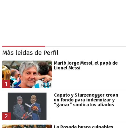
Más leídas de Perfil
Murió Jorge Messi, el papá de
Lionel Messi
1
Caputo y Sturzenegger crean
un fondo para indemnizar y
“ganar” sindicatos aliados
2
La Rosada busca culpables