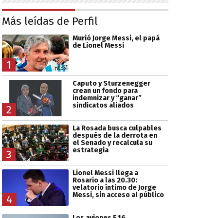
Más leídas de Perfil
Murió Jorge Messi, el papá
de Lionel Messi
1
Caputo y Sturzenegger
crean un fondo para
indemnizar y “ganar”
sindicatos aliados
2
La Rosada busca culpables
después de la derrota en
el Senado y recalcula su
estrategia
3
Lionel Messi llega a
Rosario a las 20.30:
velatorio íntimo de Jorge
Messi, sin acceso al público
4
Los aviones F 16