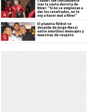
Coudet fue contundente
tras la sexta derrota de
River: “Si no se empiezan a
dar los resultados, no le
4
voy a hacer mal a River”
El planeta fútbol se
despide de Jorge Messi
entre emotivos mensajes y
muestras de respeto
5