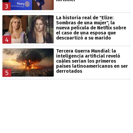
3
La historia real de "Elize:
Sombras de una mujer", la
nueva película de Netflix sobre
el caso de una esposa que
descuartizó a su marido
4
Tercera Guerra Mundial: la
inteligencia artificial reveló
cuáles serían los primeros
países latinoamericanos en ser
derrotados
5