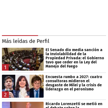
Más leídas de Perfil
El Senado dio media sanción a
la Inviolabilidad de la
Propiedad Privada: el Gobierno
tuvo que ceder en la Ley del
Manejo del Fuego
1
Encuesta rumbo a 2027: cuatro
consultoras midieron el
desgaste de Milei y la crisis de
liderazgo en el peronismo
2
Ricardo Lorenzetti se metió en
el debate sobre la