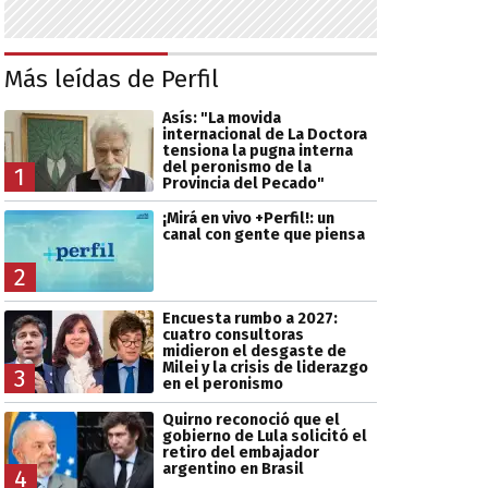
Más leídas de Perfil
Asís: "La movida
internacional de La Doctora
tensiona la pugna interna
del peronismo de la
1
Provincia del Pecado"
¡Mirá en vivo +Perfil!: un
canal con gente que piensa
2
Encuesta rumbo a 2027:
cuatro consultoras
midieron el desgaste de
Milei y la crisis de liderazgo
3
en el peronismo
Quirno reconoció que el
gobierno de Lula solicitó el
retiro del embajador
argentino en Brasil
4