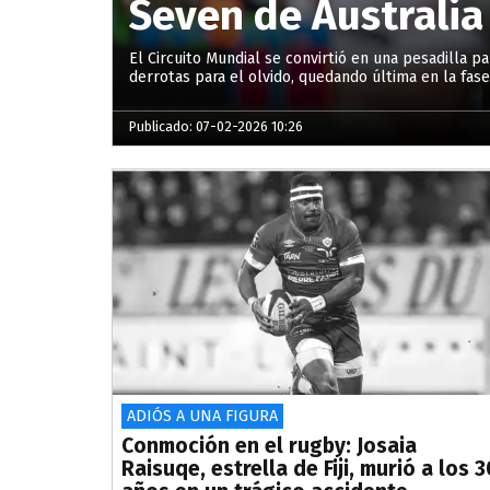
Seven de Australia
El Circuito Mundial se convirtió en una pesadilla pa
derrotas para el olvido, quedando última en la fas
Publicado: 07-02-2026 10:26
ADIÓS A UNA FIGURA
Conmoción en el rugby: Josaia
Raisuqe, estrella de Fiji, murió a los 3