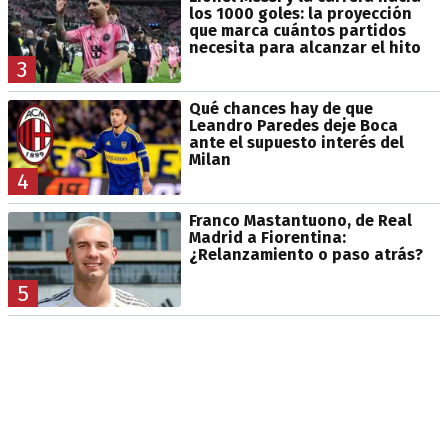
los 1000 goles: la proyección
que marca cuántos partidos
necesita para alcanzar el hito
3
Qué chances hay de que
Leandro Paredes deje Boca
ante el supuesto interés del
Milan
4
Franco Mastantuono, de Real
Madrid a Fiorentina:
¿Relanzamiento o paso atrás?
5