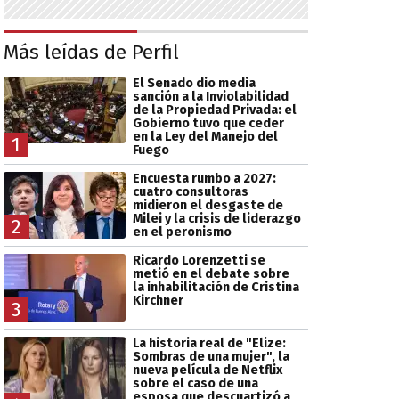
Más leídas de Perfil
El Senado dio media
sanción a la Inviolabilidad
de la Propiedad Privada: el
Gobierno tuvo que ceder
en la Ley del Manejo del
1
Fuego
Encuesta rumbo a 2027:
cuatro consultoras
midieron el desgaste de
Milei y la crisis de liderazgo
2
en el peronismo
Ricardo Lorenzetti se
metió en el debate sobre
la inhabilitación de Cristina
Kirchner
3
La historia real de "Elize:
Sombras de una mujer", la
nueva película de Netflix
sobre el caso de una
esposa que descuartizó a