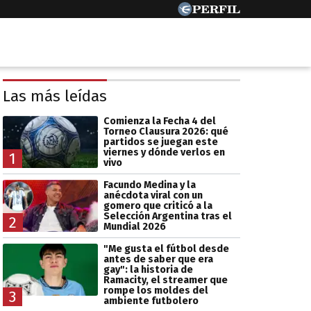
Las más leídas
Comienza la Fecha 4 del
Torneo Clausura 2026: qué
partidos se juegan este
viernes y dónde verlos en
1
vivo
Facundo Medina y la
anécdota viral con un
gomero que criticó a la
Selección Argentina tras el
2
Mundial 2026
"Me gusta el fútbol desde
antes de saber que era
gay": la historia de
Ramacity, el streamer que
rompe los moldes del
3
ambiente futbolero