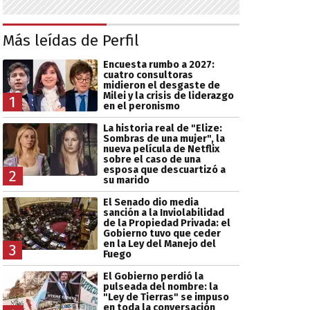
Más leídas de Perfil
Encuesta rumbo a 2027:
cuatro consultoras
midieron el desgaste de
Milei y la crisis de liderazgo
1
en el peronismo
La historia real de "Elize:
Sombras de una mujer", la
nueva película de Netflix
sobre el caso de una
esposa que descuartizó a
2
su marido
El Senado dio media
sanción a la Inviolabilidad
de la Propiedad Privada: el
Gobierno tuvo que ceder
en la Ley del Manejo del
3
Fuego
El Gobierno perdió la
pulseada del nombre: la
"Ley de Tierras" se impuso
en toda la conversación