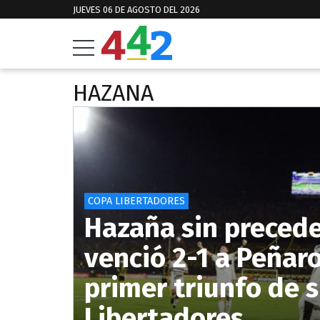
JUEVES 06 DE AGOSTO DEL 2026
HAZANA
COPA LIBERTADORES
Hazaña sin precede
venció 2-1 a Peñaro
primer triunfo de s
Libertadores