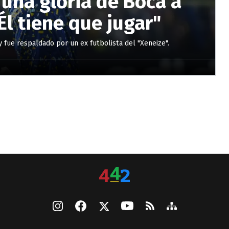
 una gloria de Boca a
Él tiene que jugar"
 y fue respaldado por un ex futbolista del "Xeneize".