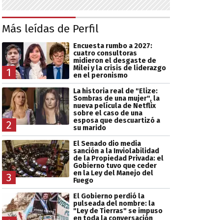
Más leídas de Perfil
Encuesta rumbo a 2027:
cuatro consultoras
midieron el desgaste de
Milei y la crisis de liderazgo
1
en el peronismo
La historia real de "Elize:
Sombras de una mujer", la
nueva película de Netflix
sobre el caso de una
esposa que descuartizó a
2
su marido
El Senado dio media
sanción a la Inviolabilidad
de la Propiedad Privada: el
Gobierno tuvo que ceder
en la Ley del Manejo del
3
Fuego
El Gobierno perdió la
pulseada del nombre: la
"Ley de Tierras" se impuso
en toda la conversación