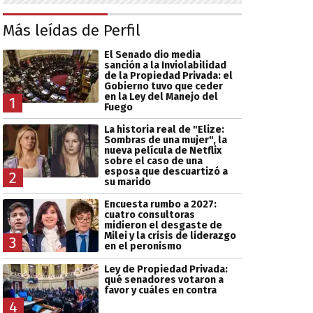
Más leídas de Perfil
El Senado dio media
sanción a la Inviolabilidad
de la Propiedad Privada: el
Gobierno tuvo que ceder
en la Ley del Manejo del
1
Fuego
La historia real de "Elize:
Sombras de una mujer", la
nueva película de Netflix
sobre el caso de una
esposa que descuartizó a
2
su marido
Encuesta rumbo a 2027:
cuatro consultoras
midieron el desgaste de
Milei y la crisis de liderazgo
3
en el peronismo
Ley de Propiedad Privada:
qué senadores votaron a
favor y cuáles en contra
4