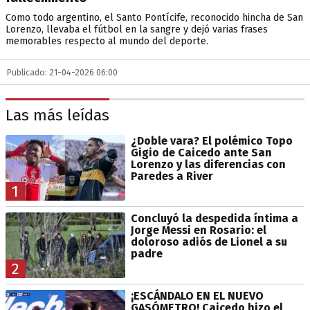
Como todo argentino, el Santo Pontícife, reconocido hincha de San
Lorenzo, llevaba el fútbol en la sangre y dejó varias frases
memorables respecto al mundo del deporte.
Publicado: 21-04-2026 06:00
Las más leídas
¿Doble vara? El polémico Topo
Gigio de Caicedo ante San
Lorenzo y las diferencias con
Paredes a River
1
Concluyó la despedida íntima a
Jorge Messi en Rosario: el
doloroso adiós de Lionel a su
padre
2
¡ESCÁNDALO EN EL NUEVO
GASÓMETRO! Caicedo hizo el