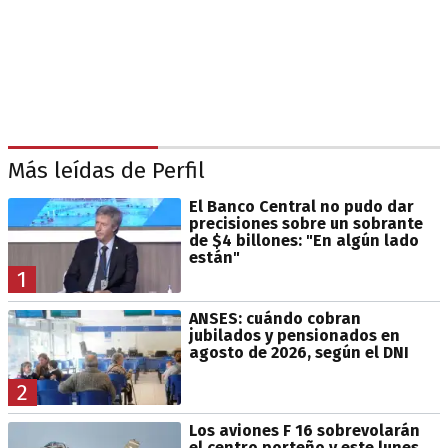
Más leídas de Perfil
El Banco Central no pudo dar
precisiones sobre un sobrante
de $4 billones: "En algún lado
están"
1
ANSES: cuándo cobran
jubilados y pensionados en
agosto de 2026, según el DNI
2
Los aviones F 16 sobrevolarán
el centro porteño y este lunes