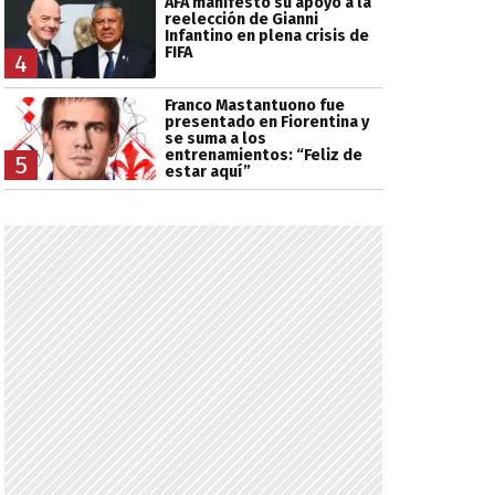
AFA manifestó su apoyo a la
reelección de Gianni
Infantino en plena crisis de
FIFA
4
Franco Mastantuono fue
presentado en Fiorentina y
se suma a los
entrenamientos: “Feliz de
5
estar aquí”