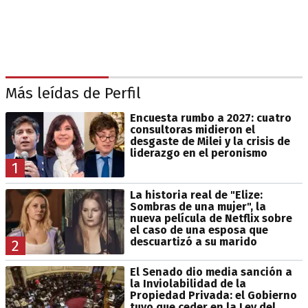
Más leídas de Perfil
Encuesta rumbo a 2027: cuatro
consultoras midieron el
desgaste de Milei y la crisis de
liderazgo en el peronismo
1
La historia real de "Elize:
Sombras de una mujer", la
nueva película de Netflix sobre
el caso de una esposa que
descuartizó a su marido
2
El Senado dio media sanción a
la Inviolabilidad de la
Propiedad Privada: el Gobierno
tuvo que ceder en la Ley del