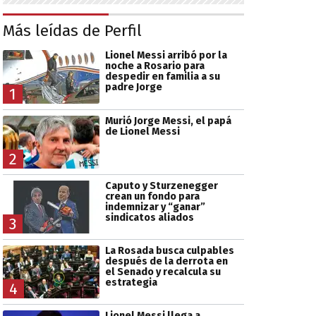
Más leídas de Perfil
Lionel Messi arribó por la
noche a Rosario para
despedir en familia a su
padre Jorge
1
Murió Jorge Messi, el papá
de Lionel Messi
2
Caputo y Sturzenegger
crean un fondo para
indemnizar y “ganar”
sindicatos aliados
3
La Rosada busca culpables
después de la derrota en
el Senado y recalcula su
estrategia
4
Lionel Messi llega a