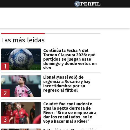
Las más leídas
Continúa la Fecha 4 del
Torneo Clausura 2026: qué
partidos se juegan este
domingo y dónde verlos en
1
vivo
Lionel Messi voló de
urgencia a Rosario y hay
incertidumbre por su
regreso al fútbol
2
Coudet fue contundente
tras la sexta derrota de
River: “Si no se empiezan a
dar los resultados, no le
3
voy a hacer mal a River”