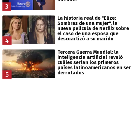
3
La historia real de "Elize:
Sombras de una mujer", la
nueva película de Netflix sobre
el caso de una esposa que
descuartizó a su marido
4
Tercera Guerra Mundial: la
inteligencia artificial reveló
cuáles serían los primeros
países latinoamericanos en ser
derrotados
5