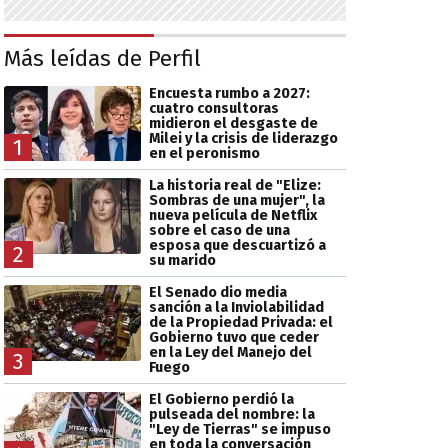
Más leídas de Perfil
Encuesta rumbo a 2027:
cuatro consultoras
midieron el desgaste de
Milei y la crisis de liderazgo
1
en el peronismo
La historia real de "Elize:
Sombras de una mujer", la
nueva película de Netflix
sobre el caso de una
esposa que descuartizó a
2
su marido
El Senado dio media
sanción a la Inviolabilidad
de la Propiedad Privada: el
Gobierno tuvo que ceder
en la Ley del Manejo del
3
Fuego
El Gobierno perdió la
pulseada del nombre: la
"Ley de Tierras" se impuso
en toda la conversación