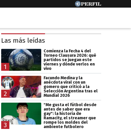
Las más leídas
Comienza la Fecha 4 del
Torneo Clausura 2026: qué
partidos se juegan este
viernes y dónde verlos en
1
vivo
Facundo Medina y la
anécdota viral con un
gomero que criticó a la
Selección Argentina tras el
2
Mundial 2026
"Me gusta el fútbol desde
antes de saber que era
gay": la historia de
Ramacity, el streamer que
rompe los moldes del
3
ambiente futbolero